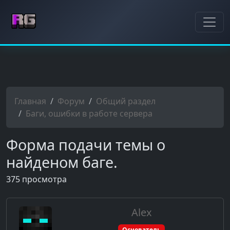
Главная
Форум
Общий раздел
Баги, ошибки в работе сервера
Форма подачи темы о
найденом баге.
375 просмотра
Alex
Основатель