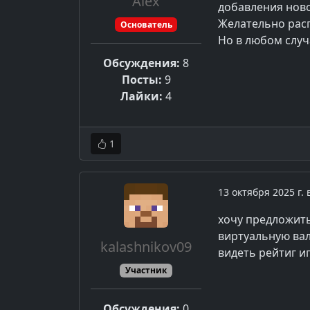
Alex
добавления новог
Желательно рас
Основатель
Но в любом случ
Обсуждения:
8
Посты:
9
Лайки:
4
1
13 октября 2025 г. 
хочу предложить
виртуальную ва
kalashnikov09
видеть рейтиг и
Участник
Обсуждения:
0