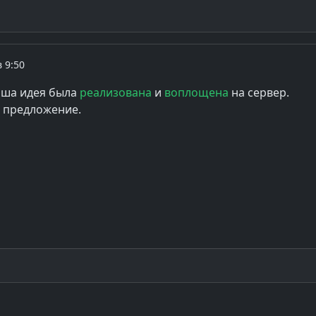
в 9:50
ваша идея была
реализована
и
воплощена
на сервер.
е предложение.